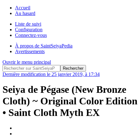
Accueil
Au hasard
Liste de suivi
Configuration
Connectez-vous
À propos de SaintSeiyaPedia
Avertissements
Ouvrir le menu principal
Dernière modification le 25 janvier 2019, à 17:34
Seiya de Pégase (New Bronze
Cloth) ~ Original Color Edition
• Saint Cloth Myth EX