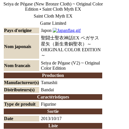
Seiya de Pégase (New Bronze Cloth) ~ Original Color
Edition • Saint Cloth Myth EX
Saint Cloth Myth EX
Game Limited
Pays d'origine
Japon
聖闘士聖衣神話EX ペガサス
星矢（新生青銅聖衣）～
Nom japonais
ORIGINAL COLOR EDITION
～
Seiya de Pégase (V2) ~ Original
Nom francais
Color Edition
Production
Manufactureur(s)
Tamashii
Distributeurs(s)
Bandai
Caractéristiques
Type de produit
Figurine
Sortie
Date
2013/10/17
Liste