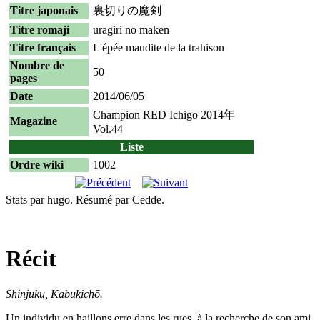
Titre japonais
裏切りの魔剣
Titre romaji
uragiri no maken
Titre français
L'épée maudite de la trahison
Nombre de
50
pages
Date
2014/06/05
Champion RED Ichigo 2014年
Magazine
Vol.44
Liste
Ordre wiki
1002
Stats par hugo. Résumé par Cedde.
Récit
Shinjuku, Kabukichō.
Un individu en haillons erre dans les rues, à la recherche de son ami