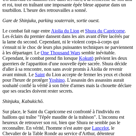
et roi, tout en traînant une imposante épée bleue apparue dans un
tourbillon. L'heure des retrouvailles a sonné.
Gare de Shinjuku, parking souterrain, sortie ouest.
Le combat fait rage entre
Aiolia du Lion
et
Shura du Capricorne
.
Les éclairs du premier dansent dans les airs avant d'être lacérés par
la lame du second. Cependant, ni le violent corps-à-corps qui
s'ensuit ni le choc de leurs plus puissantes techniques ne parviennent
à les départager. Le
One Thousand Wars
semble inévitable.
Cependant, le combat prend fin lorsque
Kokutō
prévient les deux
guerriers de l'apparition d'une nouvelle épée sacrée. Shura décide
d'aller à sa rencontre, non sans avoir promis à Aiolia de revenir
avant minuit. Le
Saint
du Lion accepte de fermer les yeux et choisit
pour l'heure de protéger
Yoshino
. L'assassin des assassins aurait
souhaité confié la vérité à son frère d'armes mais la chouette déclare
que ses oracles doivent rester secrets.
Shinjuku, Kabukichō.
Sur place, le Saint du Capricorne est confronté à l'individu en
haillons qui traîne "l'épée maudite de la trahison". L'inconnu est
heureux de retrouver son roi, bien que Shura ne semble pas le
reconnaître. En vérité, l'homme n'est autre que
Lancelot
, le
Chevalier de la Table Ronde au service d'Arthur, détenteur