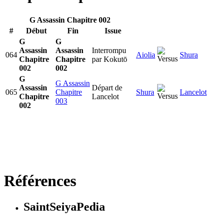
G Assassin Chapitre 002
#
Début
Fin
Issue
G
G
Assassin
Assassin
Interrompu
064
Aiolia
Shura
Chapitre
Chapitre
par Kokutō
002
002
G
G Assassin
Assassin
Départ de
065
Chapitre
Shura
Lancelot
Chapitre
Lancelot
003
002
Références
SaintSeiyaPedia