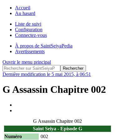
Accueil
Au hasard
Liste de suivi
Configuration
Connectez-vous
À propos de SaintSeiyaPedia
Avertissements
Ouvrir le menu principal
Dernière modification le 5 mai 2015, à 06:51
G Assassin Chapitre 002
G Assassin Chapitre 002
Saint Seiya - Episode G
Numéro
002