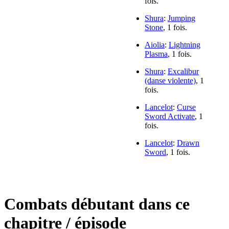
fois.
Shura
:
Jumping
Stone
, 1 fois.
Aiolia
:
Lightning
Plasma
, 1 fois.
Shura
:
Excalibur
(danse violente)
, 1
fois.
Lancelot
:
Curse
Sword Activate
, 1
fois.
Lancelot
:
Drawn
Sword
, 1 fois.
Combats débutant dans ce
chapitre / épisode