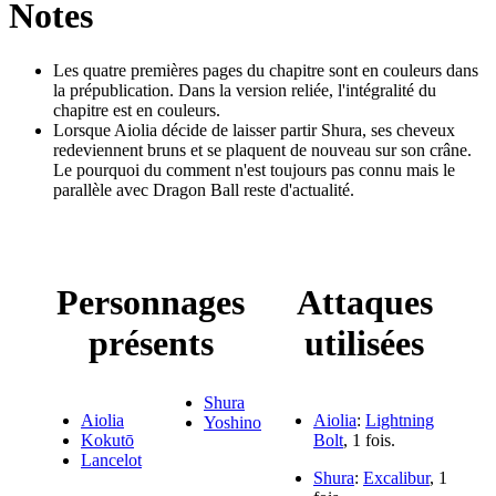
Notes
Les quatre premières pages du chapitre sont en couleurs dans
la prépublication. Dans la version reliée, l'intégralité du
chapitre est en couleurs.
Lorsque Aiolia décide de laisser partir Shura, ses cheveux
redeviennent bruns et se plaquent de nouveau sur son crâne.
Le pourquoi du comment n'est toujours pas connu mais le
parallèle avec Dragon Ball reste d'actualité.
Personnages
Attaques
présents
utilisées
Shura
Aiolia
Aiolia
:
Lightning
Yoshino
Kokutō
Bolt
, 1 fois.
Lancelot
Shura
:
Excalibur
, 1