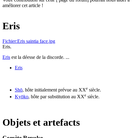
améliorer cet article !
Eris
Fichier:Eris saintia face.jpg
Eris.
Eris
est la déesse de la discorde. ...
Eris
e
Shō
, hôte initialement prévue au XX
siècle.
e
Kyōko
, hôte par substitution au XX
siècle.
Objets et artefacts
Comète Repulse