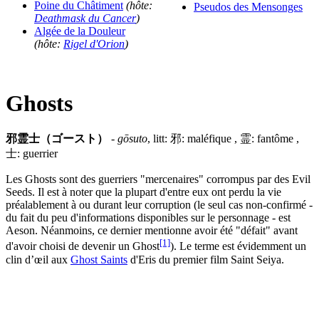
Poine du Châtiment
(hôte:
Pseudos des Mensonges
Deathmask du Cancer
)
Algée de la Douleur
(hôte:
Rigel d'Orion
)
Ghosts
邪霊士（ゴースト）
-
gōsuto
, litt: 邪: maléfique , 霊: fantôme ,
士: guerrier
Les Ghosts sont des guerriers "mercenaires" corrompus par des Evil
Seeds. Il est à noter que la plupart d'entre eux ont perdu la vie
préalablement à ou durant leur corruption (le seul cas non-confirmé -
du fait du peu d'informations disponibles sur le personnage - est
Aeson. Néanmoins, ce dernier mentionne avoir été "défait" avant
[1]
d'avoir choisi de devenir un Ghost
). Le terme est évidemment un
clin d’œil aux
Ghost Saints
d'Eris du premier film Saint Seiya.