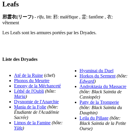
Leafs
邪霊衣(リーフ)
-
rīfu
, litt: 邪: maléfique , 霊: fantôme , 衣:
vêtement
Les Leafs sont les armures portées par les Dryades.
Liste des Dryades
Hysminai du Duel
Até de la Ruine
(chef)
Horkos du Serment
(hôte:
Phonos du Meurtre
Edward
)
Emony de la Méchanceté
Androktasia du Massacre
Léthé de l'Oubli
(hôte:
(hôte: Black Saintia de
Maria
)
Cassiopée)
Dysnomie de l'Anarchie
Patty de la Tromperie
Mania de la Folie
(hôte:
(hôte: Black Saintia du
Étudiante de l'Académie
Dauphin)
Sacrée)
Leila du Pillage
(hôte:
Limos de la Famine
(hôte:
Black Saintia de la Petite
Yūfa
)
Ourse)