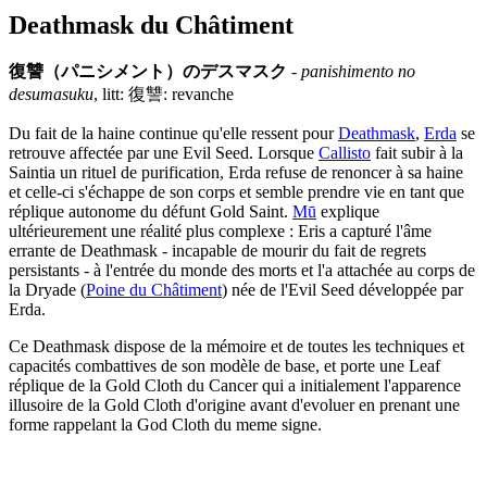
Deathmask du Châtiment
復讐（パニシメント）のデスマスク
-
panishimento no
desumasuku
, litt: 復讐: revanche
Du fait de la haine continue qu'elle ressent pour
Deathmask
,
Erda
se
retrouve affectée par une Evil Seed. Lorsque
Callisto
fait subir à la
Saintia un rituel de purification, Erda refuse de renoncer à sa haine
et celle-ci s'échappe de son corps et semble prendre vie en tant que
réplique autonome du défunt Gold Saint.
Mū
explique
ultérieurement une réalité plus complexe : Eris a capturé l'âme
errante de Deathmask - incapable de mourir du fait de regrets
persistants - à l'entrée du monde des morts et l'a attachée au corps de
la Dryade (
Poine du Châtiment
) née de l'Evil Seed développée par
Erda.
Ce Deathmask dispose de la mémoire et de toutes les techniques et
capacités combattives de son modèle de base, et porte une Leaf
réplique de la Gold Cloth du Cancer qui a initialement l'apparence
illusoire de la Gold Cloth d'origine avant d'evoluer en prenant une
forme rappelant la God Cloth du meme signe.
test:1
test:2