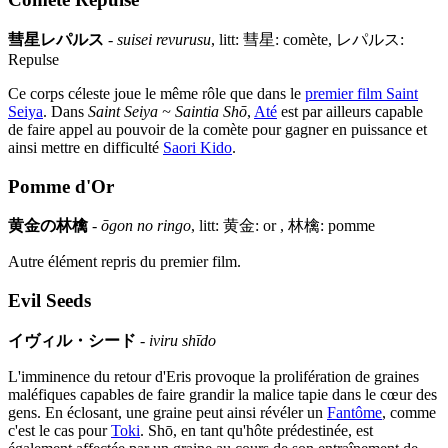
彗星レパルス
-
suisei revurusu
, litt: 彗星: comète, レパルス:
Repulse
Ce corps céleste joue le même rôle que dans le
premier film Saint
Seiya
. Dans
Saint Seiya ~ Saintia Shō
,
Até
est par ailleurs capable
de faire appel au pouvoir de la comète pour gagner en puissance et
ainsi mettre en difficulté
Saori Kido
.
Pomme d'Or
黄金の林檎
-
ōgon no ringo
, litt: 黄金: or , 林檎: pomme
Autre élément repris du premier film.
Evil Seeds
イヴィル・シード
-
iviru shīdo
L'imminence du retour d'Eris provoque la prolifération de graines
maléfiques capables de faire grandir la malice tapie dans le cœur des
gens. En éclosant, une graine peut ainsi révéler un
Fantôme
, comme
c'est le cas pour
Toki
. Shō, en tant qu'hôte prédestinée, est