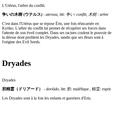
L'Utérus, l'arbre du conflit.
争いの木樹 (ウテルス)
-
uterusu, litt: 争い: conflit, 木樹 : arbre
C'est dans l'Utérus que se repose Éris, une fois réincarnée en
Kyōko. L'arbre du conflit lui permet de récupérer ses forces dans
l'attente de son éveil complet. Dans ses racines coulent le pouvoir de
la déesse dont profitent les Dryades, tandis que ses fleurs sont à
l'origine des Evil Seeds.
Dryades
Dryades
邪精霊（ドリアード）
-
doriādo
, litt: 邪: maléfique , 精霊: esprit
Les Dryades sont à la fois les enfants et guerriers d'Eris.