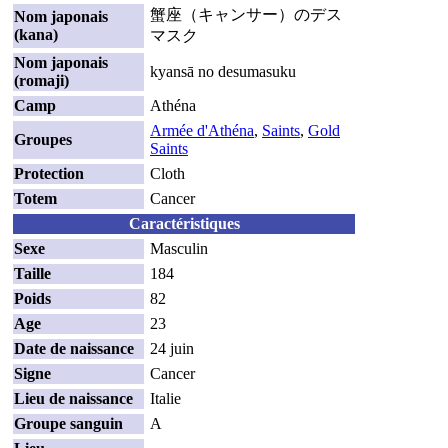
蟹座（キャンサー）のデス
Nom japonais
(kana)
マスク
Nom japonais
kyansā no desumasuku
(romaji)
Camp
Athéna
Armée d'Athéna
,
Saints
,
Gold
Groupes
Saints
Protection
Cloth
Totem
Cancer
Caractéristiques
Sexe
Masculin
Taille
184
Poids
82
Age
23
Date de naissance
24 juin
Signe
Cancer
Lieu de naissance
Italie
Groupe sanguin
A