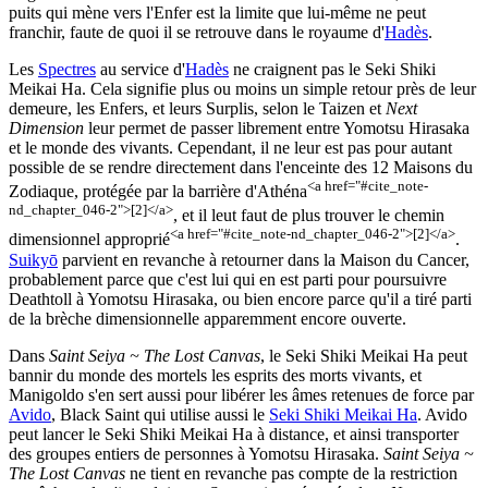
puits qui mène vers l'Enfer est la limite que lui-même ne peut
franchir, faute de quoi il se retrouve dans le royaume d'
Hadès
.
Les
Spectres
au service d'
Hadès
ne craignent pas le Seki Shiki
Meikai Ha. Cela signifie plus ou moins un simple retour près de leur
demeure, les Enfers, et leurs Surplis, selon le Taizen et
Next
Dimension
leur permet de passer librement entre Yomotsu Hirasaka
et le monde des vivants. Cependant, il ne leur est pas pour autant
possible de se rendre directement dans l'enceinte des 12 Maisons du
<a href="#cite_note-
Zodiaque, protégée par la barrière d'Athéna
nd_chapter_046-2">[2]</a>
, et il leut faut de plus trouver le chemin
<a href="#cite_note-nd_chapter_046-2">[2]</a>
dimensionnel approprié
.
Suikyō
parvient en revanche à retourner dans la Maison du Cancer,
probablement parce que c'est lui qui en est parti pour poursuivre
Deathtoll à Yomotsu Hirasaka, ou bien encore parce qu'il a tiré parti
de la brèche dimensionnelle apparemment encore ouverte.
Dans
Saint Seiya ~ The Lost Canvas
, le Seki Shiki Meikai Ha peut
bannir du monde des mortels les esprits des morts vivants, et
Manigoldo s'en sert aussi pour libérer les âmes retenues de force par
Avido
, Black Saint qui utilise aussi le
Seki Shiki Meikai Ha
. Avido
peut lancer le Seki Shiki Meikai Ha à distance, et ainsi transporter
des groupes entiers de personnes à Yomotsu Hirasaka.
Saint Seiya ~
The Lost Canvas
ne tient en revanche pas compte de la restriction