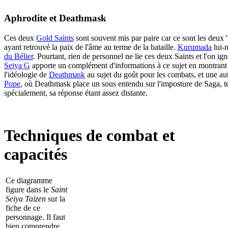
Aphrodite et Deathmask
Ces deux
Gold Saints
sont souvent mis par paire car ce sont les deux 
ayant retrouvé la paix de l'âme au terme de la bataille.
Kurumada
lui-
du Bélier
. Pourtant, rien de personnel ne lie ces deux Saints et l'on ig
Seiya G
apporte un complément d'informations à ce sujet en montran
l'idéologie de
Deathmask
au sujet du goût pour les combats, et une aut
Pope
, où Deathmask place un sous entendu sur l'imposture de Saga, te
spécialement, sa réponse étant assez distante.
Techniques de combat et
capacités
Ce diagramme
figure dans le
Saint
Seiya Taizen
sur la
fiche de ce
personnage. Il faut
bien comprendre