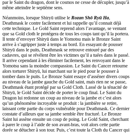
par le Saint du dragon, dont le cosmos ne cesse de décupler, jusqu’à
même atteindre le septième sens.
Néanmoins, lorsque Shiryū utilise le
Rozan Shō Ryū Ha
,
Deathmask le contre facilement et lui rappelle qu’il connait déjà
cette technique. Le Gold Saint reprend alors l’avantage, se ventant
que sa Gold cloth le protégera de tous les coups tant qu’il la portera.
Il tente d’envoyer Shiryū dans le Yomotsu mais le Bronze Saint
arrive à s’agripper juste à temps au bord. En essayant de pousser
Shiryū dans le puits, Deathmask se retrouve entouré par des
cadavres, qui se révèlent être les victimes qu’il a tuées dans le passé.
Il arrive cependant à les éliminer facilement, les renvoyant dans le
Yomotsu sans la moindre compassion. Le Saint du Cancer retourne
alors torturer Shiryū, lui marchant sur le pied pour le pousser à
tomber dans le puits. Le Bronze Saint essaye d’asséner divers coups
au niveau de la jambe gauche du Gold saint, mais rien ne se passe,
Deathmask étant protégé par sa Gold Cloth. Lassé de la ténacité de
Shiryū, le Gold Saint décide de porter le coup final. Le Saint du
Dragon lui redonne un coup au niveau de la jambe et c’est alors
qu’un phénomène incroyable se produit : la jambière se retire,
laissant cette partie du corps vulnérable pour Deathmask. Ce dernier
constate d’ailleurs que sa jambe semble être fracturé. Le Bronze
Saint lui assène ensuite un coup de poing. Le Gold Saint, cherchant
à parer le coup à l’aide de son avant-bras, voit alors cette partie
dorée se détacher à son tour. Puis, c’est toute la Cloth du Cancer qui