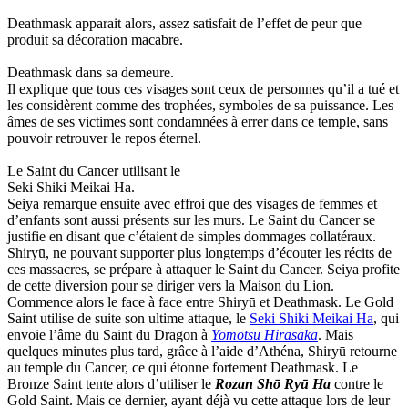
Deathmask apparait alors, assez satisfait de l’effet de peur que
produit sa décoration macabre.
Deathmask dans sa demeure.
Il explique que tous ces visages sont ceux de personnes qu’il a tué et
les considèrent comme des trophées, symboles de sa puissance. Les
âmes de ses victimes sont condamnées à errer dans ce temple, sans
pouvoir retrouver le repos éternel.
Le Saint du Cancer utilisant le
Seki Shiki Meikai Ha.
Seiya remarque ensuite avec effroi que des visages de femmes et
d’enfants sont aussi présents sur les murs. Le Saint du Cancer se
justifie en disant que c’étaient de simples dommages collatéraux.
Shiryū, ne pouvant supporter plus longtemps d’écouter les récits de
ces massacres, se prépare à attaquer le Saint du Cancer. Seiya profite
de cette diversion pour se diriger vers la Maison du Lion.
Commence alors le face à face entre Shiryū et Deathmask. Le Gold
Saint utilise de suite son ultime attaque, le
Seki Shiki Meikai Ha
, qui
envoie l’âme du Saint du Dragon à
Yomotsu Hirasaka
. Mais
quelques minutes plus tard, grâce à l’aide d’Athéna, Shiryū retourne
au temple du Cancer, ce qui étonne fortement Deathmask. Le
Bronze Saint tente alors d’utiliser le
Rozan Shō Ryū Ha
contre le
Gold Saint. Mais ce dernier, ayant déjà vu cette attaque lors de leur