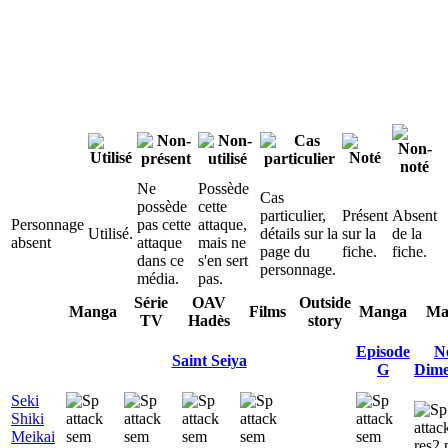
test:1
test:2
test:3
test:4
test:5
test:6
Ne
Possède
Cas
possède
cette
particulier,
Présent
Absent
Personnage
pas cette
attaque,
Utilisé.
détails sur la
sur la
de la
absent
attaque
mais ne
page du
fiche.
fiche.
dans ce
s'en sert
personnage.
média.
pas.
Série
OAV
Outside
Manga
Films
Manga
Ma
TV
Hadès
story
Episode
N
Saint Seiya
G
Dime
Seki
Shiki
Meikai