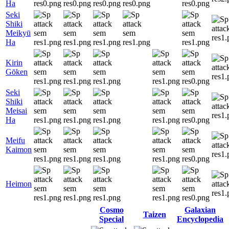
Ha
Seki
Shiki
Meikyū
Ha
Kirin
Gōken
Seki
Shiki
Meisai
Ha
Meifu
Kaimon
Heimon
Cosmo
Galaxian
Taizen
Special
Encyclopedia