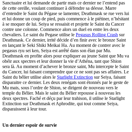
Sanctuaire et lui demande de partir mais ce dernier ne l’entend pas
de cette oreille, voulant continuer à défendre sa déesse. Marre
d’entendre le Saint du Pégase se lamenter, Deathmask se rue vers lui
et lui donne un coup de pied, puis commence à le piétiner, n’hésitant
à se moquer de lui. Seiya se ressaisit et projette le Saint du Cancer
contre une colonne. Commence alors un duel en entre les deux
chevaliers. Le saint du Pegase utilise le
Pegasus Rolling Crash
sur
Deathmask. Ce dernier, irrité décide d’en finir avec le bronze Saint
en lançant le Seki Shiki Meikai Ha. Au moment de contrer avec le
pegasus ryu sei ken, Seiya est arrêté dans son élan par Mu.
Deathmask en profite alors pour expliquer au jeune Saint que Mu va
obéir aux spectres et leur donner la vie d’Athéna, tant que Shion
sera là. Au moment d’achever le bronze saint, Mu intercepte le Saint
du Cancer, lui faisant comprendre que ce ne sont pas ses affaires. Le
Saint du bélier utilise alors le
Starlight Extinction
sur Seiya, faisant
disparaitre ce dernier. Les deux renégats sont étonnés par le geste de
Mu mais, sous l’ordre de Shion, se dirigent de nouveau vers le
temple du Bélier. Mais le saint du Bélier repousse à nouveau les
deux spectres. Faché et déçu par leur trahison, il utilise le Starlight
Extinction sur Deathmask et Aphrodite, qui tout comme Seiya,
disparaissent à leur tour.
Un dernier espoir de survie