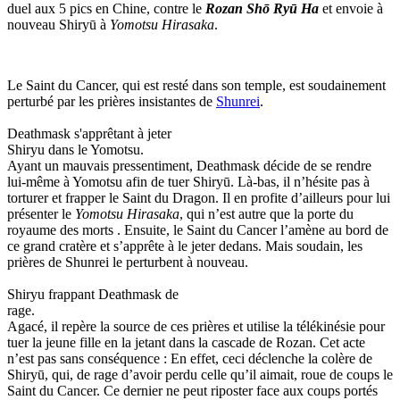
duel aux 5 pics en Chine, contre le
Rozan Shō Ryū Ha
et envoie à
nouveau Shiryū à
Yomotsu Hirasaka
.
Le Saint du Cancer, qui est resté dans son temple, est soudainement
perturbé par les prières insistantes de
Shunrei
.
Deathmask s'apprêtant à jeter
Shiryu dans le Yomotsu.
Ayant un mauvais pressentiment, Deathmask décide de se rendre
lui-même à Yomotsu afin de tuer Shiryū. Là-bas, il n’hésite pas à
torturer et frapper le Saint du Dragon. Il en profite d’ailleurs pour lui
présenter le
Yomotsu Hirasaka
, qui n’est autre que la porte du
royaume des morts . Ensuite, le Saint du Cancer l’amène au bord de
ce grand cratère et s’apprête à le jeter dedans. Mais soudain, les
prières de Shunrei le perturbent à nouveau.
Shiryu frappant Deathmask de
rage.
Agacé, il repère la source de ces prières et utilise la télékinésie pour
tuer la jeune fille en la jetant dans la cascade de Rozan. Cet acte
n’est pas sans conséquence : En effet, ceci déclenche la colère de
Shiryū, qui, de rage d’avoir perdu celle qu’il aimait, roue de coups le
Saint du Cancer. Ce dernier ne peut riposter face aux coups portés