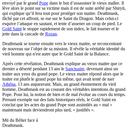
envoyé par le grand
Pope
dans le but d’assassiner le vieux maître. Il
lève alors le point sur sa victime mais il est de suite arrêté par Shiryū,
qui explique qu’il fera tout pour protéger son maitre. Deathmask,
fâché par cet affront, se rue sur le Saint du Dragon. Mais celui-ci
esquive l’attaque en sautant, et tente d’assener un coup de pied. Le
Gold Saint
le stoppe rapidement de son index, le fait tourner et le
jette dans la cascade de
Rozan
.
Deathmask se tourne ensuite vers le vieux maitre, se reconcentrant
de nouveau sur l’objet de sa mission. Il révèle la véritable identité du
vieil homme qui n'est autre que le Gold Saint de la Balance.
Après cette révélation, Deathmask explique au vieux maitre que ce
dernier a déserté pendant 13 ans le
Sanctuaire
, devenant ainsi un
traitre aux yeux du grand pope. Le vieux maitre répond alors que le
traitre est plutôt le grand pope lui même, qui avait tenté de tuer
Athéna
, 13 ans auparavant. Mais, au grand étonnement du vieil
homme, Deathmask est au courant des véritables intentions du grand
Pope. Pour lui, la notion de bien et de mal évolue au cours du temps.
Prenant exemple sur des faits historiques réels, le Gold Saint en
conclut que les actes du grand Pope sont assimilés au « mal »
maintenant mais deviendront plus tard, « justifiés ».
Mū du Bélier face à
Deathmask.