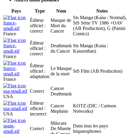
Pays
Type
Nom
Notes
Sts Manga (Kana : Normal),
Éditeur
Masque de
StS Série TV 1986 +OAV
officiel :
Mort du
(AB Production), G (Panini
correct
Cancer
France
Comics)
Éditeur
Deathmask
Sts Manga (Kana :
officiel :
du Cancer
Kanzenban)
correct
France
Éditeur
Le Masque
officiel :
StS Film (AB Production)
de la mort
adaptation
France
Cancer
Correct
Deathmask
USA
Éditeur
Cancer
KOTZ (DIC / Cartoon
officiel :
Mephisto
Networks)
USA
incorrect
Máscara
Dans tous les pays
Correct
De Muerte
hispanophones
de Cancer