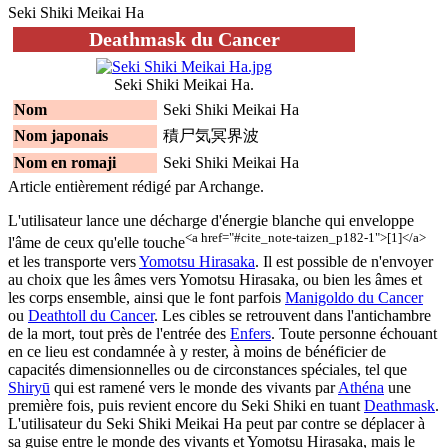
Seki Shiki Meikai Ha
Deathmask du Cancer
Seki Shiki Meikai Ha.
Nom
Seki Shiki Meikai Ha
Nom japonais
積尸気冥界波
Nom en romaji
Seki Shiki Meikai Ha
Article entièrement rédigé par Archange.
L'utilisateur lance une décharge d'énergie blanche qui enveloppe
<a href="#cite_note-taizen_p182-1">[1]</a>
l'âme de ceux qu'elle touche
et les transporte vers
Yomotsu Hirasaka
. Il est possible de n'envoyer
au choix que les âmes vers Yomotsu Hirasaka, ou bien les âmes et
les corps ensemble, ainsi que le font parfois
Manigoldo du Cancer
ou
Deathtoll du Cancer
. Les cibles se retrouvent dans l'antichambre
de la mort, tout près de l'entrée des
Enfers
. Toute personne échouant
en ce lieu est condamnée à y rester, à moins de bénéficier de
capacités dimensionnelles ou de circonstances spéciales, tel que
Shiryū
qui est ramené vers le monde des vivants par
Athéna
une
première fois, puis revient encore du Seki Shiki en tuant
Deathmask
.
L'utilisateur du Seki Shiki Meikai Ha peut par contre se déplacer à
sa guise entre le monde des vivants et Yomotsu Hirasaka, mais le