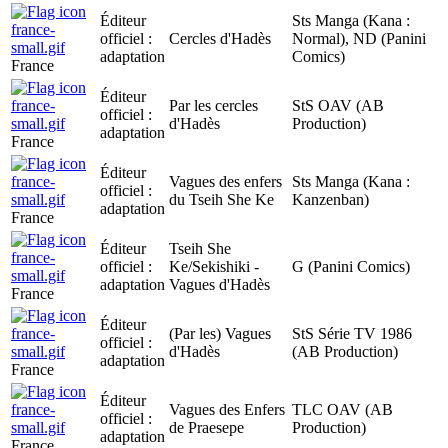
Éditeur
Sts Manga (Kana :
officiel :
Cercles d'Hadès
Normal), ND (Panini
adaptation
Comics)
France
Éditeur
Par les cercles
StS OAV (AB
officiel :
d'Hadès
Production)
adaptation
France
Éditeur
Vagues des enfers
Sts Manga (Kana :
officiel :
du Tseih She Ke
Kanzenban)
adaptation
France
Éditeur
Tseih She
officiel :
Ke/Sekishiki -
G (Panini Comics)
adaptation
Vagues d'Hadès
France
Éditeur
(Par les) Vagues
StS Série TV 1986
officiel :
d'Hadès
(AB Production)
adaptation
France
Éditeur
Vagues des Enfers
TLC OAV (AB
officiel :
de Praesepe
Production)
adaptation
France