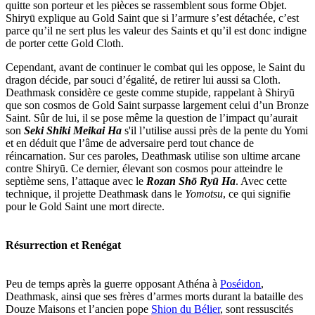
quitte son porteur et les pièces se rassemblent sous forme Objet.
Shiryū explique au Gold Saint que si l’armure s’est détachée, c’est
parce qu’il ne sert plus les valeur des Saints et qu’il est donc indigne
de porter cette Gold Cloth.
Cependant, avant de continuer le combat qui les oppose, le Saint du
dragon décide, par souci d’égalité, de retirer lui aussi sa Cloth.
Deathmask considère ce geste comme stupide, rappelant à Shiryū
que son cosmos de Gold Saint surpasse largement celui d’un Bronze
Saint. Sûr de lui, il se pose même la question de l’impact qu’aurait
son
Seki Shiki Meikai Ha
s'il l’utilise aussi près de la pente du Yomi
et en déduit que l’âme de adversaire perd tout chance de
réincarnation. Sur ces paroles, Deathmask utilise son ultime arcane
contre Shiryū. Ce dernier, élevant son cosmos pour atteindre le
septième sens, l’attaque avec le
Rozan Shō Ryū Ha
. Avec cette
technique, il projette Deathmask dans le
Yomotsu
, ce qui signifie
pour le Gold Saint une mort directe.
Résurrection et Renégat
Peu de temps après la guerre opposant Athéna à
Poséidon
,
Deathmask, ainsi que ses frères d’armes morts durant la bataille des
Douze Maisons et l’ancien pope
Shion du Bélier
, sont ressuscités