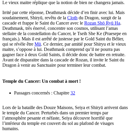
Le vieux maitre réplique que la notion de bien ne changera jamais.
Irrité par cette réponse, Deathmask décide d’en finir avec lui. Mais
soudainement, Shiryū, revêtu de la
Cloth
du Dragon, surgit de la
cascade et frappe le Saint du Cancer avec le
Rozan Shō Ryū Ha
.
Deathmask, très énervé, concentre son cosmos, utilisant l’amas
stellaire de la constellation du Cancer, le Tseih She Ke (Praesepe en
français.). Mais il est arrêté de justesse par le Gold Saint du Bélier,
qui se révèle être
Mū
. Ce dernier, par amitié pour Shiryu et le vieux
maitre, s’oppose à lui. Deathmask comprend qu’il ne pourra pas
gagner face à deux Gold Saints, il décide donc de battre en retraite.
Avant de disparaitre dans la cascade de Rozan, il invite le Saint du
Dragon à venir au Sanctuaire pour terminer leur combat.
Temple du Cancer: Un combat à mort !
Passages concernés : Chapitre
32
Lors de la bataille des Douze Maisons, Seiya et Shiryū arrivent dans
le temple du Cancer. Perturbés dans un premier temps par
l’atmosphère pesante et néfaste, Seiya découvre horrifié que
l’intérieur du temple est couvert du sol au plafond de visages
humains.