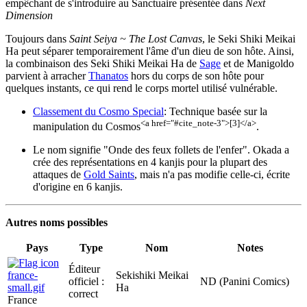
empêchant de s'introduire au Sanctuaire présentée dans
Next
Dimension
Toujours dans
Saint Seiya ~ The Lost Canvas
, le Seki Shiki Meikai
Ha peut séparer temporairement l'âme d'un dieu de son hôte. Ainsi,
la combinaison des Seki Shiki Meikai Ha de
Sage
et de Manigoldo
parvient à arracher
Thanatos
hors du corps de son hôte pour
quelques instants, ce qui rend le corps mortel utilisé vulnérable.
Classement du Cosmo Special
: Technique basée sur la
<a href="#cite_note-3">[3]</a>
manipulation du Cosmos
.
Le nom signifie "Onde des feux follets de l'enfer". Okada a
crée des représentations en 4 kanjis pour la plupart des
attaques de
Gold Saints
, mais n'a pas modifie celle-ci, écrite
d'origine en 6 kanjis.
Autres noms possibles
Pays
Type
Nom
Notes
Éditeur
Sekishiki Meikai
officiel :
ND (Panini Comics)
Ha
correct
France