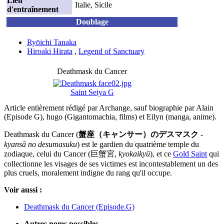
Lieu
Italie, Sicile
d'entraînement
Doublage
Ryōichi Tanaka
Hiroaki Hirata
,
Legend of Sanctuary
Deathmask du Cancer
Saint Seiya G
Article entièrement rédigé par Archange, sauf biographie par Alain
(Episode G), hugo (Gigantomachia, films) et Eilyn (manga, anime).
Deathmask du Cancer (
蟹座（キャンサー）のデスマスク
-
kyansā no desumasuku
) est le gardien du quatrième temple du
zodiaque, celui du Cancer (巨蟹宮,
kyokaikyū
), et ce
Gold Saint
qui
collectionne les visages de ses victimes est incontestablement un des
plus cruels, moralement indigne du rang qu'il occupe.
Voir aussi :
Deathmask du Cancer (Episode.G)
Autres noms possibles