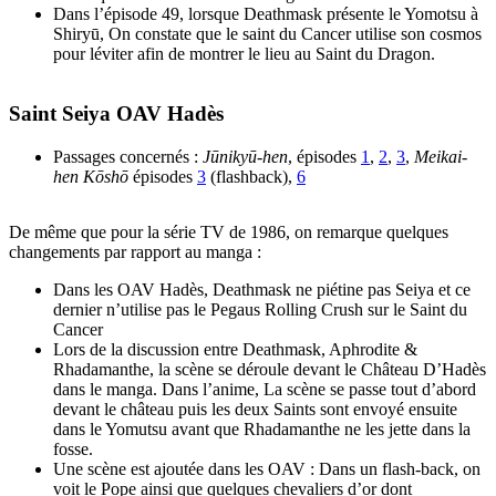
Dans l’épisode 49, lorsque Deathmask présente le Yomotsu à
Shiryū, On constate que le saint du Cancer utilise son cosmos
pour léviter afin de montrer le lieu au Saint du Dragon.
Saint Seiya OAV Hadès
Passages concernés :
Jūnikyū-hen
, épisodes
1
,
2
,
3
,
Meikai-
hen Kōshō
épisodes
3
(flashback),
6
De même que pour la série TV de 1986, on remarque quelques
changements par rapport au manga :
Dans les OAV Hadès, Deathmask ne piétine pas Seiya et ce
dernier n’utilise pas le Pegaus Rolling Crush sur le Saint du
Cancer
Lors de la discussion entre Deathmask, Aphrodite &
Rhadamanthe, la scène se déroule devant le Château D’Hadès
dans le manga. Dans l’anime, La scène se passe tout d’abord
devant le château puis les deux Saints sont envoyé ensuite
dans le Yomutsu avant que Rhadamanthe ne les jette dans la
fosse.
Une scène est ajoutée dans les OAV : Dans un flash-back, on
voit le Pope ainsi que quelques chevaliers d’or dont