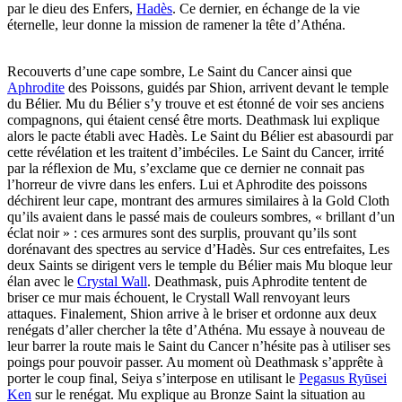
par le dieu des Enfers,
Hadès
. Ce dernier, en échange de la vie
éternelle, leur donne la mission de ramener la tête d’Athéna.
Recouverts d’une cape sombre, Le Saint du Cancer ainsi que
Aphrodite
des Poissons, guidés par Shion, arrivent devant le temple
du Bélier. Mu du Bélier s’y trouve et est étonné de voir ses anciens
compagnons, qui étaient censé être morts. Deathmask lui explique
alors le pacte établi avec Hadès. Le Saint du Bélier est abasourdi par
cette révélation et les traitent d’imbéciles. Le Saint du Cancer, irrité
par la réflexion de Mu, s’exclame que ce dernier ne connait pas
l’horreur de vivre dans les enfers. Lui et Aphrodite des poissons
déchirent leur cape, montrant des armures similaires à la Gold Cloth
qu’ils avaient dans le passé mais de couleurs sombres, « brillant d’un
éclat noir » : ces armures sont des surplis, prouvant qu’ils sont
dorénavant des spectres au service d’Hadès. Sur ces entrefaites, Les
deux Saints se dirigent vers le temple du Bélier mais Mu bloque leur
élan avec le
Crystal Wall
. Deathmask, puis Aphrodite tentent de
briser ce mur mais échouent, le Crystall Wall renvoyant leurs
attaques. Finalement, Shion arrive à le briser et ordonne aux deux
renégats d’aller chercher la tête d’Athéna. Mu essaye à nouveau de
leur barrer la route mais le Saint du Cancer n’hésite pas à utiliser ses
poings pour pouvoir passer. Au moment où Deathmask s’apprête à
porter le coup final, Seiya s’interpose en utilisant le
Pegasus Ryūsei
Ken
sur le renégat. Mu explique au Bronze Saint la situation au