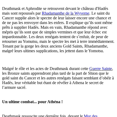
Deathmask et Aphrodite se retrouvent devant le château d'Hadès
mais sont repoussés par
Rhadamanthe de la Wyverne
. Le saint du
Cancer supplie alors le spectre de leur laisser encore une chance et
de ne pas les renvoyer dans les enfers. Il explique qu’ils sont même
prêts à supplier Hadès. Mais en vain, Rhadamanthe répond avec
mépris qu’ils sont que de simples vermines et que leur échec est
impardonnable. Les deux renégats tentent de s’enfuir, de peur de
retourner au Yomutsu, mais le spectre les met à terre immédiatement.
Tenant par la gorge les deux anciens Gold Saints, Rhadamanthe,
malgré leurs ultimes supplications, les jettent dans le Yomotsu.
Malgré le rôle et les actes de Deathmask durant cette
Guerre Sainte
,
les Bronze saints apprendront plus tard de la part de Shion que le
gold saint du Cancer et les autres renégats faisant semblant d’obéir à
Hadès, leur véritable but étant de révéler à Athena le secret de
l’armure sacré.
Un ultime combat... pour Athéna !
Deathmask ressuscite une dernière fois, devant le
Mur des