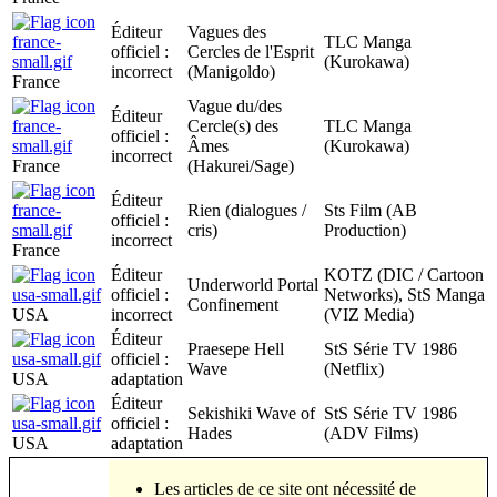
Éditeur
Vagues des
TLC Manga
officiel :
Cercles de l'Esprit
(Kurokawa)
incorrect
(Manigoldo)
France
Vague du/des
Éditeur
Cercle(s) des
TLC Manga
officiel :
Âmes
(Kurokawa)
incorrect
France
(Hakurei/Sage)
Éditeur
Rien (dialogues /
Sts Film (AB
officiel :
cris)
Production)
incorrect
France
Éditeur
KOTZ (DIC / Cartoon
Underworld Portal
officiel :
Networks), StS Manga
Confinement
USA
incorrect
(VIZ Media)
Éditeur
Praesepe Hell
StS Série TV 1986
officiel :
Wave
(Netflix)
USA
adaptation
Éditeur
Sekishiki Wave of
StS Série TV 1986
officiel :
Hades
(ADV Films)
USA
adaptation
Les articles de ce site ont nécessité de