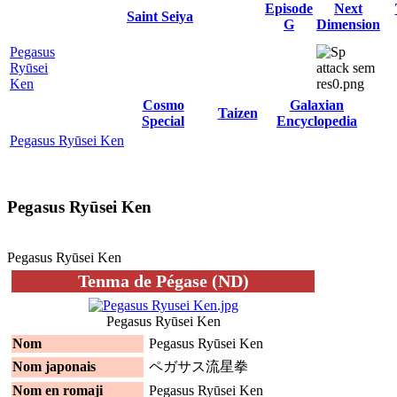
Episode
Next
Saint Seiya
G
Dimension
Pegasus
Ryūsei
Ken
Cosmo
Galaxian
Taizen
Special
Encyclopedia
Pegasus Ryūsei Ken
Pegasus Ryūsei Ken
Pegasus Ryūsei Ken
Tenma de Pégase (ND)
Pegasus Ryūsei Ken
Nom
Pegasus Ryūsei Ken
Nom japonais
ペガサス流星拳
Nom en romaji
Pegasus Ryūsei Ken