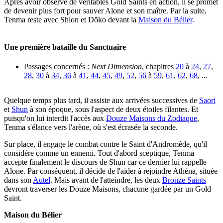
Après avoir observé de véritables Gold Saints en action, il se promet
de devenir plus fort pour sauver Alone et son maître. Par la suite,
Tenma reste avec Shion et Dōko devant la
Maison du Bélier
.
Une première bataille du Sanctuaire
Passages concernés :
Next Dimension
, chapitres
20
à
24
,
27
,
28
,
30
à
34
,
36
à
41
,
44
,
45
,
49
,
52
,
56
à
59
,
61
,
62
,
68
, ...
Quelque temps plus tard, il assiste aux arrivées successives de
Saori
et
Shun
à son époque, sous l'aspect de deux étoiles filantes. Et
puisqu'on lui interdit l'accès aux
Douze Maisons du Zodiaque
,
Tenma s'élance vers l'arène, où s'est écrasée la seconde.
Sur place, il engage le combat contre le Saint d'Andromède, qu'il
considère comme un ennemi. Tout d'abord sceptique, Tenma
accepte finalement le discours de Shun car ce dernier lui rappelle
Alone. Par conséquent, il décide de l'aider à rejoindre Athéna, située
dans son
Autel
. Mais avant de l'atteindre, les deux
Bronze Saints
devront traverser les Douze Maisons, chacune gardée par un Gold
Saint.
Maison du Bélier