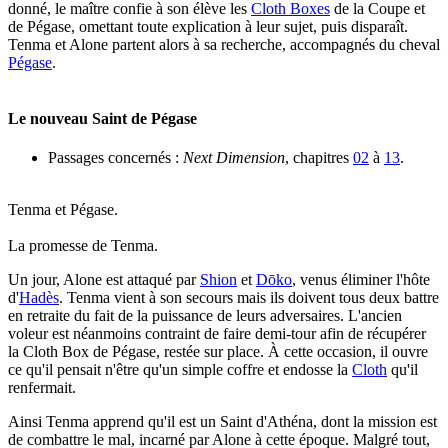
donné, le maître confie à son élève les
Cloth Boxes
de la Coupe et
de Pégase, omettant toute explication à leur sujet, puis disparaît.
Tenma et Alone partent alors à sa recherche, accompagnés du cheval
Pégase
.
Le nouveau Saint de Pégase
Passages concernés :
Next Dimension
, chapitres
02
à
13
.
Tenma et Pégase.
La promesse de Tenma.
Un jour, Alone est attaqué par
Shion
et
Dōko
, venus éliminer l'hôte
d'
Hadès
. Tenma vient à son secours mais ils doivent tous deux battre
en retraite du fait de la puissance de leurs adversaires. L'ancien
voleur est néanmoins contraint de faire demi-tour afin de récupérer
la Cloth Box de Pégase, restée sur place. À cette occasion, il ouvre
ce qu'il pensait n'être qu'un simple coffre et endosse la
Cloth
qu'il
renfermait.
Ainsi Tenma apprend qu'il est un Saint d'Athéna, dont la mission est
de combattre le mal, incarné par Alone à cette époque. Malgré tout,