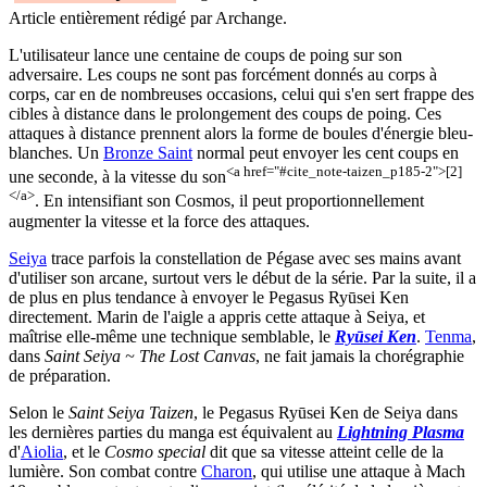
Article entièrement rédigé par Archange.
L'utilisateur lance une centaine de coups de poing sur son
adversaire. Les coups ne sont pas forcément donnés au corps à
corps, car en de nombreuses occasions, celui qui s'en sert frappe des
cibles à distance dans le prolongement des coups de poing. Ces
attaques à distance prennent alors la forme de boules d'énergie bleu-
blanches. Un
Bronze Saint
normal peut envoyer les cent coups en
<a href="#cite_note-taizen_p185-2">[2]
une seconde, à la vitesse du son
</a>
. En intensifiant son Cosmos, il peut proportionnellement
augmenter la vitesse et la force des attaques.
Seiya
trace parfois la constellation de Pégase avec ses mains avant
d'utiliser son arcane, surtout vers le début de la série. Par la suite, il a
de plus en plus tendance à envoyer le Pegasus Ryūsei Ken
directement. Marin de l'aigle a appris cette attaque à Seiya, et
maîtrise elle-même une technique semblable, le
Ryūsei Ken
.
Tenma
,
dans
Saint Seiya ~ The Lost Canvas
, ne fait jamais la chorégraphie
de préparation.
Selon le
Saint Seiya Taizen
, le Pegasus Ryūsei Ken de Seiya dans
les dernières parties du manga est équivalent au
Lightning Plasma
d'
Aiolia
, et le
Cosmo special
dit que sa vitesse atteint celle de la
lumière. Son combat contre
Charon
, qui utilise une attaque à Mach