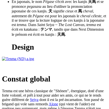
En japonais, le nom
Pégase
s'écrit avec les kanjis
天馬
et se
prononce
pegasasu
au lieu d'utiliser la prononciation
japonaise de ces kanjis.
天
signifie
cieux
et
馬
cheval
,
autrement dit
Pégase
est pour les japonais le
cheval céleste
, et
il se trouve que la lecture logique de ces kanjis à la japonaise
est
tenma
. Dans
Saint Seiya ~ The Lost Canvas
,
tenma
est
écrit en katakana :
テンマ
, tandis que dans Next Dimension
le prénom est écrit en kanjis :
天馬
.
Design
Constat global
Tenma est une héros classique de "Shōnen", énergique, doté d'une
forte volonté, et prêt à tout pour aider ses amis, ce qui ne le rends
guère différent de
Seiya
dont il est la pré-incarnation. Son passé de
brigand qui vole sans remords
Alone
(qui vient de l'aider) est
quelque peu surprenant, mais même à l'époque Tenma n'était pas