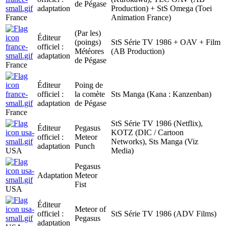
de Pégase
adaptation
Production) + StS Omega (Toei
France
Animation France)
(Par les)
Éditeur
(poings)
StS Série TV 1986 + OAV + Film
officiel :
Météores
(AB Production)
adaptation
de Pégase
France
Éditeur
Poing de
officiel :
la comète
Sts Manga (Kana : Kanzenban)
adaptation
de Pégase
France
StS Série TV 1986 (Netflix),
Éditeur
Pegasus
KOTZ (DIC / Cartoon
officiel :
Meteor
Networks), Sts Manga (Viz
adaptation
Punch
USA
Media)
Pegasus
Adaptation
Meteor
Fist
USA
Éditeur
Meteor of
officiel :
StS Série TV 1986 (ADV Films)
Pegasus
adaptation