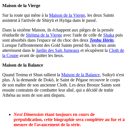
Maison de la Vierge
Sur la route qui mène à la
Maison de la Vierge
, les deux Saints
assistent à l'arrivée de Shiryū et Hyōga dans le passé.
Dans la sixième Maison, ils échappent aux pièges de la pensée
résiduelle de
Shijima de la Vierge
avec l'aide de celle de
Shaka
puis
sont absorbés dans l'espace né du choc des deux
Tenbu Hōrin
.
Lorsque l'affrontement des Gold Saints prend fin, les deux amis
atterrissent dans le
Jardin des Sals Jumeaux
et récupèrent la
Cloth de
la Coupe
avant de quitter les lieux.
Maison de la Balance
Quand Tenma et Shun rallient la
Maison de la Balance
, Suikyō n'est
plus. À la demande de Dokō, le Saint de Pégase recouvre le corps
de son maître de son ancienne Cloth. Les deux Bronze Saints sont
ensuite contraints de combattre leur aîné, qui a décidé de trahir
Athéna au nom de son ami disparu.
Next Dimension
étant toujours en cours de
prépublication, cette biographie sera complétée au fur et à
mesure de l'avancement de la série.