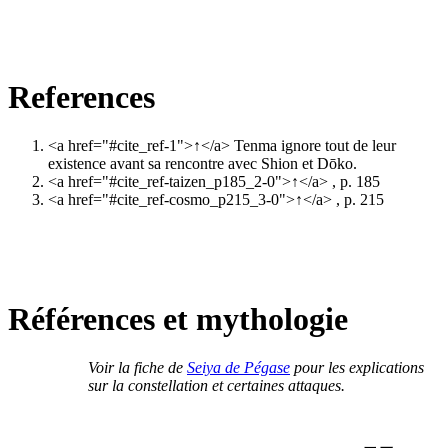
References
<a href="#cite_ref-1">↑</a>
Tenma ignore tout de leur
existence avant sa rencontre avec Shion et Dōko.
<a href="#cite_ref-taizen_p185_2-0">↑</a>
, p. 185
<a href="#cite_ref-cosmo_p215_3-0">↑</a>
, p. 215
Références et mythologie
Voir la fiche de
Seiya de Pégase
pour les explications
sur la constellation et certaines attaques.