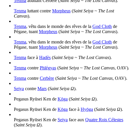
Tenma
abattant Cerbère (
Saint Seiya ~ The Lost Canvas
).
Tenma
luttant contre
Morpheus
(
Saint Seiya ~ The Lost
Canvas
).
Tenma
, vêtu dans le monde des rêves de la
God Cloth
de
Pégase, tuant
Morpheus
(
Saint Seiya ~ The Lost Canvas
).
Tenma
, vêtu dans le monde des rêves de la
God Cloth
de
Pégase, tuant
Morpheus
(
Saint Seiya ~ The Lost Canvas
).
Tenma
face à
Hadès
(
Saint Seiya ~ The Lost Canvas
).
Tenma
contre
Phlégyas
(
Saint Seiya ~ The Lost Canvas
, OAV)
Tenma
contre
Cerbère
(
Saint Seiya ~ The Lost Canvas
, OAV).
Seiya
contre
Mars
(
Saint Seiya Ω
).
Pegasus Ryūsei Ken de
Kōga
(
Saint Seiya Ω
).
Pegasus Ryūsei Ken de
Kōga
face à
Hyōga
(
Saint Seiya Ω
).
Pegasus Ryūsei Ken de
Seiya
face aux
Quatre Rois Célestes
(
Saint Seiya Ω
).