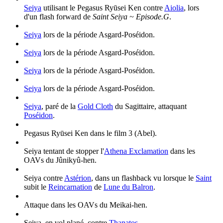
Seiya
utilisant le Pegasus Ryūsei Ken contre
Aiolia
, lors
d'un flash forward de
Saint Seiya ~ Episode.G
.
Seiya
lors de la période Asgard-Poséidon.
Seiya
lors de la période Asgard-Poséidon.
Seiya
lors de la période Asgard-Poséidon.
Seiya
lors de la période Asgard-Poséidon.
Seiya
, paré de la
Gold Cloth
du Sagittaire, attaquant
Poséidon
.
Pegasus Ryūsei Ken dans le film 3 (Abel).
Seiya tentant de stopper l'
Athena Exclamation
dans les
OAVs du Jûnikyû-hen.
Seiya contre
Astérion
, dans un flashback vu lorsque le
Saint
subit le
Reincarnation
de
Lune du Balron
.
Attaque dans les OAVs du Meikai-hen.
Seiya, en vol plané, contre
Thanatos
.