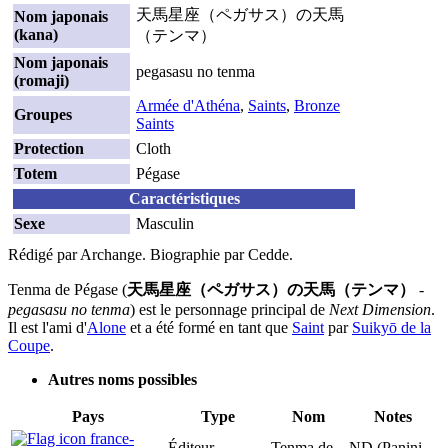
天馬星座（ペガサス）の天馬
Nom japonais
(kana)
（テンマ）
Nom japonais
pegasasu no tenma
(romaji)
Armée d'Athéna
,
Saints
,
Bronze
Groupes
Saints
Protection
Cloth
Totem
Pégase
Caractéristiques
Sexe
Masculin
Rédigé par Archange. Biographie par Cedde.
Tenma de Pégase (
天馬星座（ペガサス）の天馬（テンマ）
-
pegasasu no tenma
) est le personnage principal de
Next Dimension
.
Il est l'ami d'
Alone
et a été formé en tant que
Saint
par
Suikyō de la
Coupe
.
Autres noms possibles
Pays
Type
Nom
Notes
Éditeur
Tenma de
ND (Panini