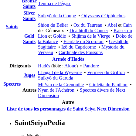
Bronze
Tenma de Pégase
Saints
Silver
Suikyō de la Coupe
•
Odysseus d'Ophiuchus
Saints
Shion du Bélier
•
Ox du Taureau
•
Abel
et
Cain
Saints
des Gémeaux •
Deathtoll du Cancer
•
Kaiser du
Gold
Lion
et
Goldie
•
Shijima de la Vierge
•
Dōko de
Saints
la Balance
•
Ecarlate du Scorpion
•
Gestalt du
Sagittaire
•
Izō du Capricorne
•
Mystoria du
Verseau
•
Cardinale des Poissons
Armée d'Hadès
Dirigeants
Hadès
(hôte :
Alone
) •
Pandore
Chagall de la Wyverne
•
Vermeer du Griffon
•
Juges
Suikyō du Garuda
Spectres
Mi Yan de la Grenouille
•
Giuletta du Papillon
•
Autres
Nyan de l'Achéron
•
Spectres divers de Next
Dimension
Autre
Liste de tous les personnages de Saint Seiya Next Dimension
SaintSeiyaPedia
Mobile