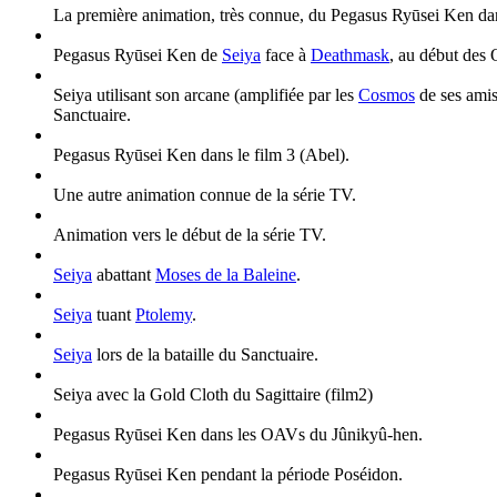
La première animation, très connue, du Pegasus Ryūsei Ken dan
Pegasus Ryūsei Ken de
Seiya
face à
Deathmask
, au début des
Seiya utilisant son arcane (amplifiée par les
Cosmos
de ses amis
Sanctuaire.
Pegasus Ryūsei Ken dans le film 3 (Abel).
Une autre animation connue de la série TV.
Animation vers le début de la série TV.
Seiya
abattant
Moses de la Baleine
.
Seiya
tuant
Ptolemy
.
Seiya
lors de la bataille du Sanctuaire.
Seiya avec la Gold Cloth du Sagittaire (film2)
Pegasus Ryūsei Ken dans les OAVs du Jûnikyû-hen.
Pegasus Ryūsei Ken pendant la période Poséidon.