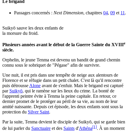
Le brigand
Passages concernés :
Next Dimension
, chapitres
04
,
09
et
11
.
Suikyō sauve les deux enfants de
la morsure du froid.
e
Plusieurs années avant le début de la Guerre Sainte du XVIII
siècle.
Orphelin, le jeune Tenma est devenu un bandit de grand chemin
connu sous le sobriquet de "Pégase" afin de survivre.
Une nuit, il est pris dans une tempête de neige aux alentours de
Florence et se réfugie dans un petit chalet. C'est là qu'il rencontre
puis détrousse
Alone
avant de s'enfuir. Mais le brigand est capturé
par
Suikyō
, qui le ramène sur les lieux du crime. La bonté de
l'apprenti peintre évite à Tenma la peine capitale. En retour, ce
dernier promet de le protéger au péril de sa vie, au nom de leur
amitié naissante. Depuis cet épisode, les deux enfants sont sous la
protection du
Silver Saint
.
Par la suite, Tenma devient le disciple de Suikyō, qui se garde bien
[1]
de lui parler du
Sanctuaire
et des
Saints
d'
Athéna
. À un moment