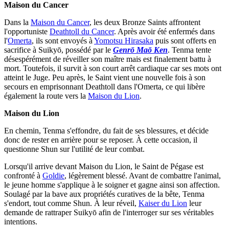
Maison du Cancer
Dans la
Maison du Cancer
, les deux Bronze Saints affrontent
l'opportuniste
Deathtoll du Cancer
. Après avoir été enfermés dans
l'
Omerta
, ils sont envoyés à
Yomotsu Hirasaka
puis sont offerts en
sacrifice à Suikyō, possédé par le
Genrō Maō Ken
. Tenma tente
désespérément de réveiller son maître mais est finalement battu à
mort. Toutefois, il survit à son court arrêt cardiaque car ses mots ont
atteint le Juge. Peu après, le Saint vient une nouvelle fois à son
secours en emprisonnant Deathtoll dans l'Omerta, ce qui libère
également la route vers la
Maison du Lion
.
Maison du Lion
En chemin, Tenma s'effondre, du fait de ses blessures, et décide
donc de rester en arrière pour se reposer. À cette occasion, il
questionne Shun sur l'utilité de leur combat.
Lorsqu'il arrive devant Maison du Lion, le Saint de Pégase est
confronté à
Goldie
, légèrement blessé. Avant de combattre l'animal,
le jeune homme s'applique à le soigner et gagne ainsi son affection.
Soulagé par la bave aux propriétés curatives de la bête, Tenma
s'endort, tout comme Shun. À leur réveil,
Kaiser du Lion
leur
demande de rattraper Suikyō afin de l'interroger sur ses véritables
intentions.