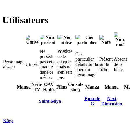
Utilisateurs
Ne
Possède
Cas
possède
cette
particulier,
Présent
Absent
Personnage
pas cette
attaque,
Utilisé.
détails sur la
sur la
de la
absent
attaque
mais ne
page du
fiche.
fiche.
dans ce
s'en sert
personnage.
média.
pas.
Série
OAV
Outside
Manga
Films
Manga
Manga
Ma
TV
Hadès
story
Episode
Next
Saint Seiya
G
Dimension
Kōga