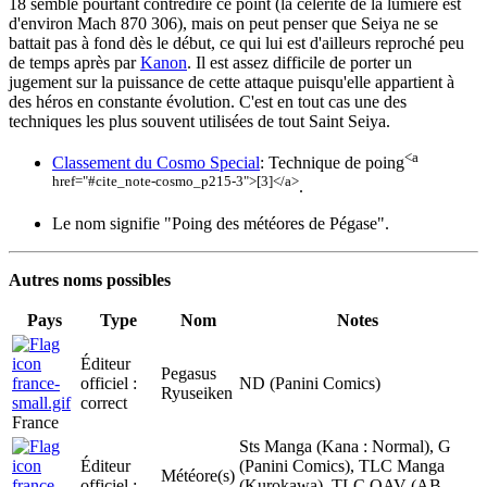
18 semble pourtant contredire ce point (la célérité de la lumière est
d'environ Mach 870 306), mais on peut penser que Seiya ne se
battait pas à fond dès le début, ce qui lui est d'ailleurs reproché peu
de temps après par
Kanon
. Il est assez difficile de porter un
jugement sur la puissance de cette attaque puisqu'elle appartient à
des héros en constante évolution. C'est en tout cas une des
techniques les plus souvent utilisées de tout Saint Seiya.
<a
Classement du Cosmo Special
: Technique de poing
href="#cite_note-cosmo_p215-3">[3]</a>
.
Le nom signifie "Poing des météores de Pégase".
Autres noms possibles
Pays
Type
Nom
Notes
Éditeur
Pegasus
officiel :
ND (Panini Comics)
Ryuseiken
correct
France
Sts Manga (Kana : Normal), G
Éditeur
(Panini Comics), TLC Manga
Météore(s)
officiel :
(Kurokawa), TLC OAV (AB