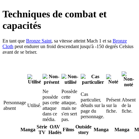
Techniques de combat et
capacités
En tant que
Bronze Saint
, sa vitesse atteint Mach 1 et sa
Bronze
Cloth
peut endurer un froid descendant jusqu'à -150 degrés Celsius
avant de se briser.
test:1
Ne
Possède
Cas
possède
cette
particulier,
Présent
Absent
Personnage
pas cette
attaque,
Utilisé.
détails sur la
sur la
de la
absent
attaque
mais ne
page du
fiche.
fiche.
dans ce
s'en sert
personnage.
média.
pas.
Série
OAV
Outside
Manga
Films
Manga
Manga
M
TV
Hadès
story