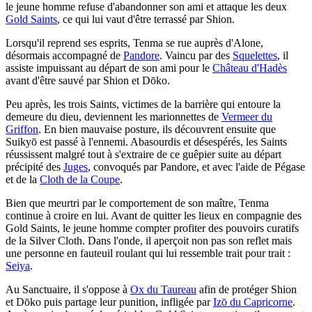
le jeune homme refuse d'abandonner son ami et attaque les deux
Gold Saints
, ce qui lui vaut d'être terrassé par Shion.
Lorsqu'il reprend ses esprits, Tenma se rue auprès d'Alone,
désormais accompagné de
Pandore
. Vaincu par des
Squelettes
, il
assiste impuissant au départ de son ami pour le
Château d'Hadès
avant d'être sauvé par Shion et Dōko.
Peu après, les trois Saints, victimes de la barrière qui entoure la
demeure du dieu, deviennent les marionnettes de
Vermeer du
Griffon
. En bien mauvaise posture, ils découvrent ensuite que
Suikyō est passé à l'ennemi. Abasourdis et désespérés, les Saints
réussissent malgré tout à s'extraire de ce guêpier suite au départ
précipité des
Juges
, convoqués par Pandore, et avec l'aide de Pégase
et de la
Cloth de la Coupe
.
Bien que meurtri par le comportement de son maître, Tenma
continue à croire en lui. Avant de quitter les lieux en compagnie des
Gold Saints, le jeune homme compter profiter des pouvoirs curatifs
de la Silver Cloth. Dans l'onde, il aperçoit non pas son reflet mais
une personne en fauteuil roulant qui lui ressemble trait pour trait :
Seiya
.
Au Sanctuaire, il s'oppose à
Ox du Taureau
afin de protéger Shion
et Dōko puis partage leur punition, infligée par
Izō du Capricorne
.