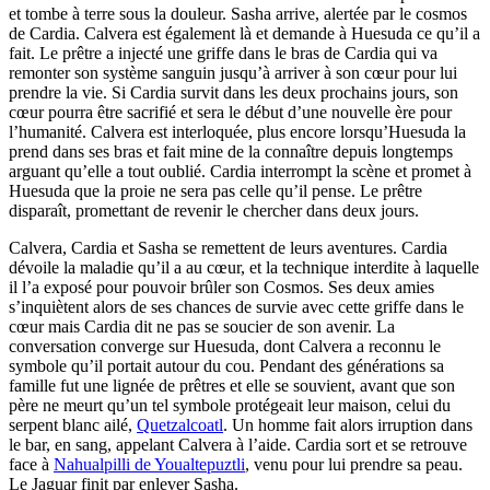
et tombe à terre sous la douleur. Sasha arrive, alertée par le cosmos
de Cardia. Calvera est également là et demande à Huesuda ce qu’il a
fait. Le prêtre a injecté une griffe dans le bras de Cardia qui va
remonter son système sanguin jusqu’à arriver à son cœur pour lui
prendre la vie. Si Cardia survit dans les deux prochains jours, son
cœur pourra être sacrifié et sera le début d’une nouvelle ère pour
l’humanité. Calvera est interloquée, plus encore lorsqu’Huesuda la
prend dans ses bras et fait mine de la connaître depuis longtemps
arguant qu’elle a tout oublié. Cardia interrompt la scène et promet à
Huesuda que la proie ne sera pas celle qu’il pense. Le prêtre
disparaît, promettant de revenir le chercher dans deux jours.
Calvera, Cardia et Sasha se remettent de leurs aventures. Cardia
dévoile la maladie qu’il a au cœur, et la technique interdite à laquelle
il l’a exposé pour pouvoir brûler son Cosmos. Ses deux amies
s’inquiètent alors de ses chances de survie avec cette griffe dans le
cœur mais Cardia dit ne pas se soucier de son avenir. La
conversation converge sur Huesuda, dont Calvera a reconnu le
symbole qu’il portait autour du cou. Pendant des générations sa
famille fut une lignée de prêtres et elle se souvient, avant que son
père ne meurt qu’un tel symbole protégeait leur maison, celui du
serpent blanc ailé,
Quetzalcoatl
. Un homme fait alors irruption dans
le bar, en sang, appelant Calvera à l’aide. Cardia sort et se retrouve
face à
Nahualpilli de Youaltepuztli
, venu pour lui prendre sa peau.
Le Jaguar finit par enlever Sasha.