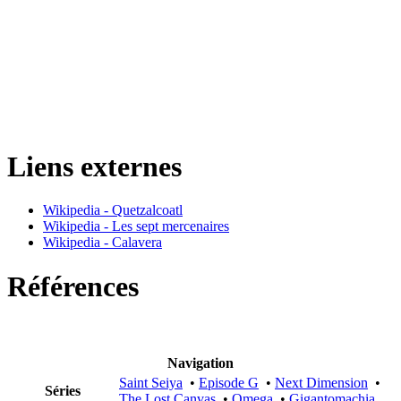
Liens externes
Wikipedia - Quetzalcoatl
Wikipedia - Les sept mercenaires
Wikipedia - Calavera
Références
Navigation
Saint Seiya
•
Episode G
•
Next Dimension
•
Séries
The Lost Canvas
•
Omega
•
Gigantomachia