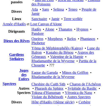
passées
des Poissons
Atla
•
Saro
•
Selinsa
•
Teneo
•
Peuple de
Divers
Jamir
Lieux
Sanctuaire
•
Jamir
•
Terre scellée
Armée d'Hadès
et
Lost Canvas d'Alone
Hadès
•
Alone
•
Thanatos
•
Hypnos
•
Dirigeants
Pandore
Oneiros
•
Morpheus
•
Ikelos
•
Phantasos
•
Dieux des Rêves
Phobetor
Yōma de Méphistophélès (Kairos)
•
Lune du
Balron
•
Kagaho du Bénou
•
Aspros des
Gardiens
Gémeaux
•
Valentine de la Harpie
•
Stellaires
Rhadamanthe de la Wyverne
•
Partita de la
Chouette
• ???
Juges
Eaque du Garuda
•
Minos du Griffon
•
des
Rhadamanthe de la Wyverne
Enfers
Spectres
Cheshire du Caith Sith
•
Charon de l'Achéron
Autres
•
Pharaoh du Sphinx
•
Sylphide du Basilic
•
Spectres
Tokusa d'Hanuman
•
Véronica du Nasu
•
Violate du Béhémoth
•
Autres Spectres
Divers
Hôte d'Hadès (16ème siècle)
•
Cerbère