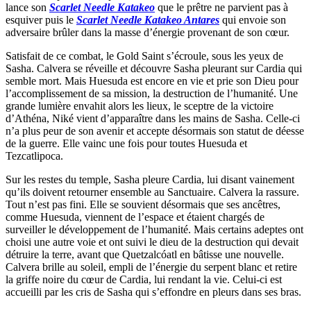
lance son
Scarlet Needle Katakeo
que le prêtre ne parvient pas à
esquiver puis le
Scarlet Needle Katakeo Antares
qui envoie son
adversaire brûler dans la masse d’énergie provenant de son cœur.
Satisfait de ce combat, le Gold Saint s’écroule, sous les yeux de
Sasha. Calvera se réveille et découvre Sasha pleurant sur Cardia qui
semble mort. Mais Huesuda est encore en vie et prie son Dieu pour
l’accomplissement de sa mission, la destruction de l’humanité. Une
grande lumière envahit alors les lieux, le sceptre de la victoire
d’Athéna, Niké vient d’apparaître dans les mains de Sasha. Celle-ci
n’a plus peur de son avenir et accepte désormais son statut de déesse
de la guerre. Elle vainc une fois pour toutes Huesuda et
Tezcatlipoca.
Sur les restes du temple, Sasha pleure Cardia, lui disant vainement
qu’ils doivent retourner ensemble au Sanctuaire. Calvera la rassure.
Tout n’est pas fini. Elle se souvient désormais que ses ancêtres,
comme Huesuda, viennent de l’espace et étaient chargés de
surveiller le développement de l’humanité. Mais certains adeptes ont
choisi une autre voie et ont suivi le dieu de la destruction qui devait
détruire la terre, avant que Quetzalcóatl en bâtisse une nouvelle.
Calvera brille au soleil, empli de l’énergie du serpent blanc et retire
la griffe noire du cœur de Cardia, lui rendant la vie. Celui-ci est
accueilli par les cris de Sasha qui s’effondre en pleurs dans ses bras.