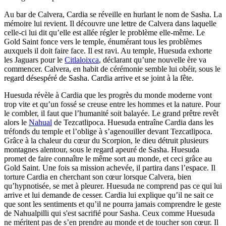
Au bar de Calvera, Cardia se réveille en hurlant le nom de Sasha. La
mémoire lui revient. Il découvre une lettre de Calvera dans laquelle
celle-ci lui dit qu’elle est allée régler le problème elle-même. Le
Gold Saint fonce vers le temple, énumérant tous les problèmes
auxquels il doit faire face. Il est ravi. Au temple, Huesuda exhorte
les Jaguars pour le
Citlaloixca
, déclarant qu’une nouvelle ère va
commencer. Calvera, en habit de cérémonie semble lui obéir, sous le
regard désespéré de Sasha. Cardia arrive et se joint à la fête.
Huesuda révèle à Cardia que les progrès du monde moderne vont
trop vite et qu’un fossé se creuse entre les hommes et la nature. Pour
le combler, il faut que l’humanité soit balayée. Le grand prêtre revêt
alors le
Nahual
de Tezcatlipoca. Huesuda entraîne Cardia dans les
tréfonds du temple et l’oblige à s’agenouiller devant Tezcatlipoca.
Grâce à la chaleur du cœur du Scorpion, le dieu détruit plusieurs
montagnes alentour, sous le regard apeuré de Sasha. Huesuda
promet de faire connaître le même sort au monde, et ceci grâce au
Gold Saint. Une fois sa mission achevée, il partira dans l’espace. Il
torture Cardia en cherchant son cœur lorsque Calvera, bien
qu’hypnotisée, se met à pleurer. Huesuda ne comprend pas ce qui lui
arrive et lui demande de cesser. Cardia lui explique qu’il ne sait ce
que sont les sentiments et qu’il ne pourra jamais comprendre le geste
de Nahualpilli qui s'est sacrifié pour Sasha. Ceux comme Huesuda
ne méritent pas de s’en prendre au monde et de toucher son cœur. Il