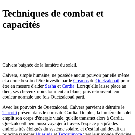
Techniques de combat et
capacités
Calvera baignée de la lumière du soleil.
Calvera, simple humaine, ne possède aucun pouvoir par elle-même
et a donc besoin d'être investie par le
Cosmos
de
Quetzalcoatl
pour
être en mesure d'aider
Sasha
et
Cardia
. Lorsqu'elle laisse place au
dieu, ses cheveux noirs tournent au blanc, puis retrouvent leur
couleur normale une fois Quetzalcoatl parti.
Avec les pouvoirs de Quetzalcoatl, Calvera parvient à détruire le
Tlacotli
présent dans le corps de Cardia. De plus, la lumière du soleil
emplit son corps d'énergie vitale, qu'elle transmet alors à Cardia.
Quetzalcoatl peut aussi voyager à travers l'espace jusqu'à des
endroits très éloignés du système solaire, et c'est lui qui devait en
principe ramener
Huesuda
et
Tezcatlipoca
vers leur monde d'origine.