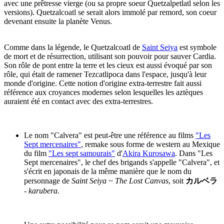
avec une prêtresse vierge (ou sa propre soeur Quetzalpetlatl selon les
versions). Quetzalcoatl se serait alors immolé par remord, son coeur
devenant ensuite la planète Venus.
Comme dans la légende, le Quetzalcoatl de
Saint Seiya
est symbole
de mort et de résurrection, utilisant son pouvoir pour sauver Cardia.
Son rôle de pont entre la terre et les cieux est aussi évoqué par son
rôle, qui était de ramener Tezcatlipoca dans l'espace, jusqu'à leur
monde d'origine. Cette notion d'origine extra-terrestre fait aussi
référence aux croyances modernes selon lesquelles les aztèques
auraient été en contact avec des extra-terrestres.
Le nom "Calvera" est peut-être une référence au films
"Les
Sept mercenaires"
, remake sous forme de western au Mexique
du film
"Les sept samourais"
d'
Akira Kurosawa
. Dans "Les
Sept mercenaires", le chef des brigands s'appelle "Calvera", et
s'écrit en japonais de la même manière que le nom du
personnage de
Saint Seiya ~ The Lost Canvas
, soit
カルベラ
-
karubera
.