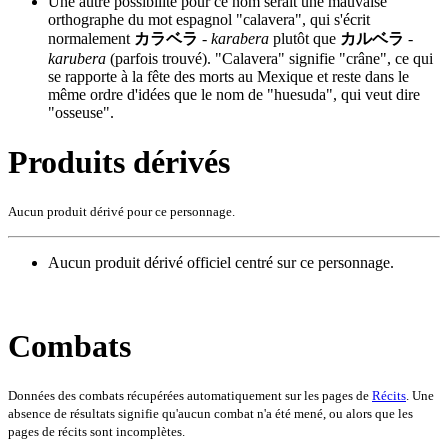
Une autre possibilité pour ce nom serait une mauvaise
orthographe du mot espagnol "calavera", qui s'écrit
normalement
カラベラ
-
karabera
plutôt que
カルベラ
-
karubera
(parfois trouvé). "Calavera" signifie "crâne", ce qui
se rapporte à la fête des morts au Mexique et reste dans le
même ordre d'idées que le nom de "huesuda", qui veut dire
"osseuse".
Produits dérivés
Aucun produit dérivé pour ce personnage.
Aucun produit dérivé officiel centré sur ce personnage.
Combats
Données des combats récupérées automatiquement sur les pages de
Récits
. Une
absence de résultats signifie qu'aucun combat n'a été mené, ou alors que les
pages de récits sont incomplètes.