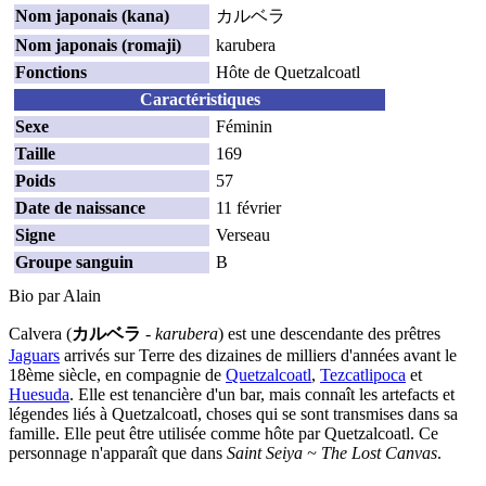
Nom japonais (kana)
カルベラ
Nom japonais (romaji)
karubera
Fonctions
Hôte de Quetzalcoatl
Caractéristiques
Sexe
Féminin
Taille
169
Poids
57
Date de naissance
11 février
Signe
Verseau
Groupe sanguin
B
Bio par Alain
Calvera (
カルベラ
-
karubera
) est une descendante des prêtres
Jaguars
arrivés sur Terre des dizaines de milliers d'années avant le
18ème siècle, en compagnie de
Quetzalcoatl
,
Tezcatlipoca
et
Huesuda
. Elle est tenancière d'un bar, mais connaît les artefacts et
légendes liés à Quetzalcoatl, choses qui se sont transmises dans sa
famille. Elle peut être utilisée comme hôte par Quetzalcoatl. Ce
personnage n'apparaît que dans
Saint Seiya ~ The Lost Canvas
.