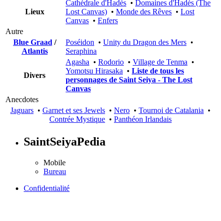
Cathédrale d'Hadès
•
Domaines d'Hadès (The
Lieux
Lost Canvas)
•
Monde des Rêves
•
Lost
Canvas
•
Enfers
Autre
Blue Graad
/
Poséidon
•
Unity du Dragon des Mers
•
Atlantis
Seraphina
Agasha
•
Rodorio
•
Village de Tenma
•
Yomotsu Hirasaka
•
Liste de tous les
Divers
personnages de Saint Seiya - The Lost
Canvas
Anecdotes
Jaguars
•
Garnet et ses Jewels
•
Nero
•
Tournoi de Catalania
•
Contrée Mystique
•
Panthéon Irlandais
SaintSeiyaPedia
Mobile
Bureau
Confidentialité