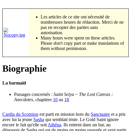
Les articles de ce site ont nécessité de
nombreuses heures de rédaction. Merci de ne
pas en recopier des parties sans
autorisation.
Many hours were spent on these articles.
Please don't copy part or make translations of
them without permission.
Biographie
La barmaid
Passages concernés :
Saint Seiya ~ The Lost Canvas :
Anecdotes
, chapitres
10
au
18
Cardia du Scorpion
est parti en mission hors du
Sanctuaire
et a pris
avec lui la jeune
Sasha
qui semblait triste. Le Gold Saint ignore
encore le fait qu'elle soit
Athéna
. Ils entrent dans un bar, au
désespoir de Sasha qui est de moins en moins rassurée et veut partir.