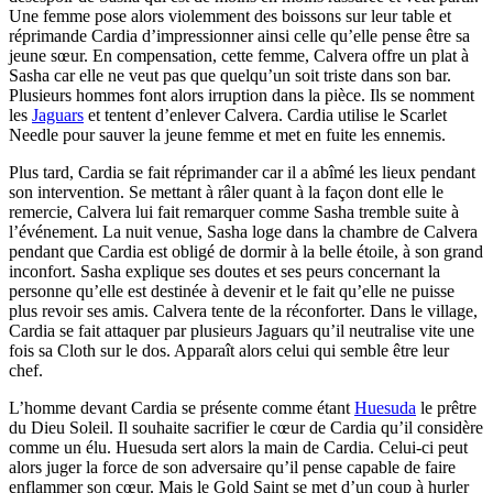
Une femme pose alors violemment des boissons sur leur table et
réprimande Cardia d’impressionner ainsi celle qu’elle pense être sa
jeune sœur. En compensation, cette femme, Calvera offre un plat à
Sasha car elle ne veut pas que quelqu’un soit triste dans son bar.
Plusieurs hommes font alors irruption dans la pièce. Ils se nomment
les
Jaguars
et tentent d’enlever Calvera. Cardia utilise le Scarlet
Needle pour sauver la jeune femme et met en fuite les ennemis.
Plus tard, Cardia se fait réprimander car il a abîmé les lieux pendant
son intervention. Se mettant à râler quant à la façon dont elle le
remercie, Calvera lui fait remarquer comme Sasha tremble suite à
l’événement. La nuit venue, Sasha loge dans la chambre de Calvera
pendant que Cardia est obligé de dormir à la belle étoile, à son grand
inconfort. Sasha explique ses doutes et ses peurs concernant la
personne qu’elle est destinée à devenir et le fait qu’elle ne puisse
plus revoir ses amis. Calvera tente de la réconforter. Dans le village,
Cardia se fait attaquer par plusieurs Jaguars qu’il neutralise vite une
fois sa Cloth sur le dos. Apparaît alors celui qui semble être leur
chef.
L’homme devant Cardia se présente comme étant
Huesuda
le prêtre
du Dieu Soleil. Il souhaite sacrifier le cœur de Cardia qu’il considère
comme un élu. Huesuda sert alors la main de Cardia. Celui-ci peut
alors juger la force de son adversaire qu’il pense capable de faire
enflammer son cœur. Mais le Gold Saint se met d’un coup à hurler