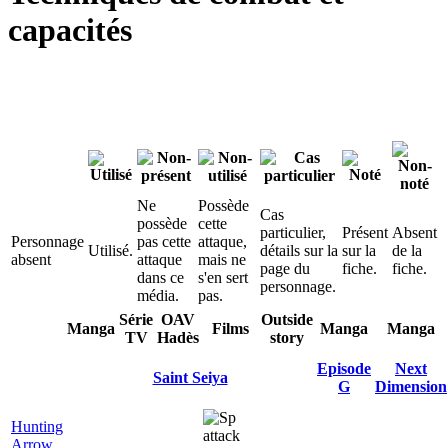
capacités
test:1
Ne
Possède
Cas
possède
cette
particulier,
Présent
Absent
Personnage
pas cette
attaque,
Utilisé.
détails sur la
sur la
de la
absent
attaque
mais ne
page du
fiche.
fiche.
dans ce
s'en sert
personnage.
média.
pas.
Série
OAV
Outside
Manga
Films
Manga
Manga
TV
Hadès
story
Episode
Next
Saint Seiya
G
Dimension
Hunting
Arrow