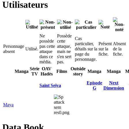
Utilisateurs
Ne
Possède
Cas
possède
cette
particulier,
Présent
Absent
Personnage
pas cette
attaque,
Utilisé.
détails sur la
sur la
de la
absent
attaque
mais ne
page du
fiche.
fiche.
dans ce
s'en sert
personnage.
média.
pas.
Série
OAV
Outside
Manga
Films
Manga
Manga
M
TV
Hadès
story
Episode
Next
Saint Seiya
G
Dimension
Maya
Data Book