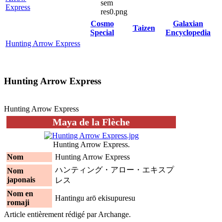
Express
Cosmo
Galaxian
Taizen
Special
Encyclopedia
Hunting Arrow Express
Hunting Arrow Express
Hunting Arrow Express
Maya de la Flèche
Hunting Arrow Express.
Nom
Hunting Arrow Express
ハンティング・アロー・エキスプ
Nom
japonais
レス
Nom en
Hantingu arō ekisupuresu
romaji
Article entièrement rédigé par Archange.