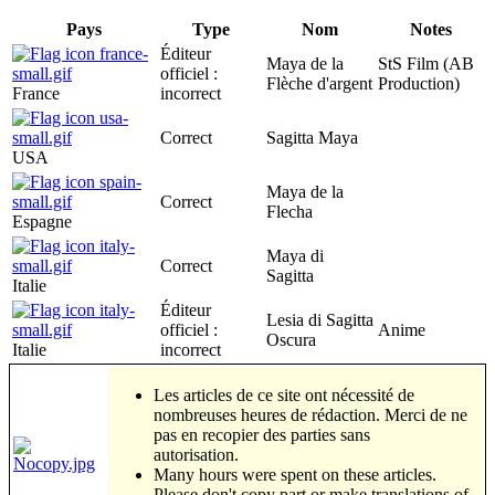
Pays
Type
Nom
Notes
Éditeur
Maya de la
StS Film (AB
officiel :
Flèche d'argent
Production)
France
incorrect
Correct
Sagitta Maya
USA
Maya de la
Correct
Flecha
Espagne
Maya di
Correct
Sagitta
Italie
Éditeur
Lesia di Sagitta
officiel :
Anime
Oscura
Italie
incorrect
Les articles de ce site ont nécessité de
nombreuses heures de rédaction. Merci de ne
pas en recopier des parties sans
autorisation.
Many hours were spent on these articles.
Please don't copy part or make translations of