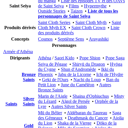
du manga
•
Liste des épisodes TV et des OAVs
Saint Seiya
de Saint Seiya
•
Films
•
Hypermythe
•
Outside Stories
•
Taizen
•
Liste de tous les
personnages de Saint Seiya
Saint Cloth Series
•
Saint Cloth Myth
•
Saint
Produits dérivés
Cloth Myth EX
•
Saint Cloth Crown
•
Liste
des produits dérivés
Concepts
Cosmos
•
Septième Sens
•
Arayashiki
Personnages
Armée d'Athéna
Dirigeants
Athéna
/
Saori Kido
•
Pope Shion
•
Pope Saga
Seiya de Pégase
•
Shiryū du Dragon
•
Hyōga
du Cygne
•
Shun d'Andromède
•
Ikki du
Bronze
Phoenix
•
Jabu de la Licorne
•
Ichi de l'Hydre
Saints
•
Geki de l'Ours
•
Nachi du Loup
•
Ban du
Petit Lion
•
June du Caméléon
•
Autres
Bronze Saints
Marin de l'Aigle
•
Shaina d'Ophiuchus
•
Misty
Silver
du Lézard
•
Algol de Persée
•
Orphée de la
Saints
Saints
Lyre
•
Autres Silver Saints
Mū du Bélier
•
Aldébaran du Taureau
•
Saga
des Gémeaux
•
Deathmask du Cancer
•
Aiolia
du Lion
•
Shaka de la Vierge
•
Dōko de la
Gold