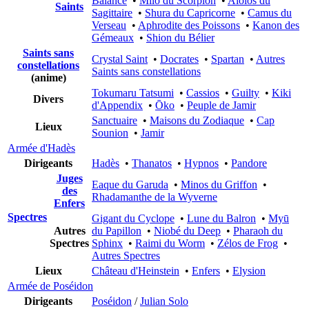
Balance
•
Milo du Scorpion
•
Aiolos du
Saints
Sagittaire
•
Shura du Capricorne
•
Camus du
Verseau
•
Aphrodite des Poissons
•
Kanon des
Gémeaux
•
Shion du Bélier
Saints sans
Crystal Saint
•
Docrates
•
Spartan
•
Autres
constellations
Saints sans constellations
(anime)
Tokumaru Tatsumi
•
Cassios
•
Guilty
•
Kiki
Divers
d'Appendix
•
Ōko
•
Peuple de Jamir
Sanctuaire
•
Maisons du Zodiaque
•
Cap
Lieux
Sounion
•
Jamir
Armée d'Hadès
Dirigeants
Hadès
•
Thanatos
•
Hypnos
•
Pandore
Juges
Eaque du Garuda
•
Minos du Griffon
•
des
Rhadamanthe de la Wyverne
Enfers
Spectres
Gigant du Cyclope
•
Lune du Balron
•
Myū
Autres
du Papillon
•
Niobé du Deep
•
Pharaoh du
Spectres
Sphinx
•
Raimi du Worm
•
Zélos de Frog
•
Autres Spectres
Lieux
Château d'Heinstein
•
Enfers
•
Elysion
Armée de Poséidon
Dirigeants
Poséidon
/
Julian Solo