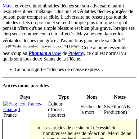
Maya
envoie d'innombrables flèches sur son adversaire, parmi
lesquelles il peut mélanger illusions et véritables flèches gorgées de
poison pour tromper sa cible. L'adversaire ne ressent pas tout de
suite les effets du poison et se rend compte plus tard que ce qu'il
pensait n'être qu'une simple blessure est bien plus grave, lorsque ses
cinq sens commencent à être affectés. Maya ne peut lancer les
<a
véritables flèches que grâce à l'avant bras gauche de sa Cloth
href="#cite_note-dvd_movie_box-1">[1]</a>
. Cette attaque ressemble
beaucoup au
Phantom Arrow
de
Ptolemy
, ce qui est normal vu
qu'ils sont tous deux Saints de la Flèche.
Le nom signifie "Flèches de chasse express".
Autres noms possibles
Pays
Type
Nom
Notes
Éditeur
Flèches de
Sts Film (AB
officiel :
la mort
Production)
France
incorrect
Les articles de ce site ont nécessité de
nombreuses heures de rédaction. Merci de ne
pas en recopier des parties sans