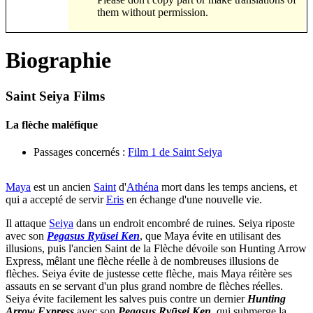
them without permission.
Biographie
Saint Seiya Films
La flèche maléfique
Passages concernés :
Film 1 de Saint Seiya
Maya
est un ancien
Saint
d'
Athéna
mort dans les temps anciens, et
qui a accepté de servir
Eris
en échange d'une nouvelle vie.
Il attaque
Seiya
dans un endroit encombré de ruines. Seiya riposte
avec son
Pegasus Ryūsei Ken
, que Maya évite en utilisant des
illusions, puis l'ancien Saint de la Flèche dévoile son Hunting Arrow
Express, mêlant une flèche réelle à de nombreuses illusions de
flèches. Seiya évite de justesse cette flèche, mais Maya réitère ses
assauts en se servant d'un plus grand nombre de flèches réelles.
Seiya évite facilement les salves puis contre un dernier
Hunting
Arrow Express
avec son
Pegasus Ryūsei Ken
, qui submerge la