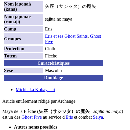
Nom japonais
矢座（サジッタ）の魔矢
(kana)
Nom japonais
sajitta no maya
(romaji)
Camp
Eris
Eris et ses Ghost Saints
,
Ghost
Groupes
Five
Protection
Cloth
Totem
Flèche
Caractéristiques
Sexe
Masculin
Doublage
Michitaka Kobayashi
Article entièrement rédigé par Archange.
Maya de la Flèche (
矢座（サジッタ）の魔矢
-
sajitta no maya
)
est un des
Ghost Five
au service d'
Eris
et combat
Seiya
.
Autres noms possibles