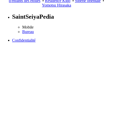
d'enfants des étoiles
•
Résidence Kido
•
Sibérie orientale
•
Yomotsu Hirasaka
SaintSeiyaPedia
Mobile
Bureau
Confidentialité