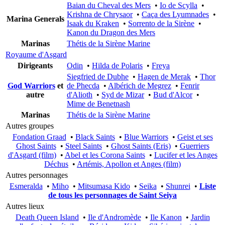
Baian du Cheval des Mers
•
Io de Scylla
•
Krishna de Chrysaor
•
Caça des Lyumnades
•
Marina Generals
Isaak du Kraken
•
Sorrento de la Sirène
•
Kanon du Dragon des Mers
Marinas
Thétis de la Sirène Marine
Royaume d'Asgard
Dirigeants
Odin
•
Hilda de Polaris
•
Freya
Siegfried de Dubhe
•
Hagen de Merak
•
Thor
God Warriors
et
de Phecda
•
Albérich de Megrez
•
Fenrir
autre
d'Alioth
•
Syd de Mizar
•
Bud d'Alcor
•
Mime de Benetnash
Marinas
Thétis de la Sirène Marine
Autres groupes
Fondation Graad
•
Black Saints
•
Blue Warriors
•
Geist et ses
Ghost Saints
•
Steel Saints
•
Ghost Saints (Eris)
•
Guerriers
d'Asgard (film)
•
Abel et les Corona Saints
•
Lucifer et les Anges
Déchus
•
Artémis, Apollon et Anges (film)
Autres personnages
Esmeralda
•
Miho
•
Mitsumasa Kido
•
Seika
•
Shunrei
•
Liste
de tous les personnages de Saint Seiya
Autres lieux
Death Queen Island
•
Ile d'Andromède
•
Ile Kanon
•
Jardin